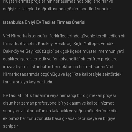
Müşterilerimiz projelerinin her aşamasında bilgilendirilir ve
değişiklik talepleri doğrultusunda çözüm önerileri sunulur.
İstanbul’da En İyi Ev Tadilat Firması Önerisi
Viel Mimarlık İstanbul’un farklı ilçelerinde güvenle tercih edilen bir
firmadır. Ataşehir, Kadıköy, Beşiktaş, Şişli, Maltepe, Pendik,
Bakırköy ve Beylikdüzü gibi pek çok ilçede müşteri memnuniyeti
odaklı çalışarak estetik ve fonksiyonelliği birleştiren projelere
imza atıyoruz. İstanbul’un her noktasına hizmet sunan Viel
Mimarlık tasarımda özgünlüğü ve işçilikte kalitesiyle sektördeki
farkını ortaya koymaktadır.
Ev tadilatı, ofis tasarımı veya herhangi bir dış mekan projesi
olsun her zaman profesyonel bir yaklaşım ve kaliteli hizmet
sunuyoruz. İstanbul’un en kalabalık ve yoğun bölgelerinde bile
ekibimiz her türlü zorlukla başa çıkacak tecrübeye ve bilgiye
sahiptir.