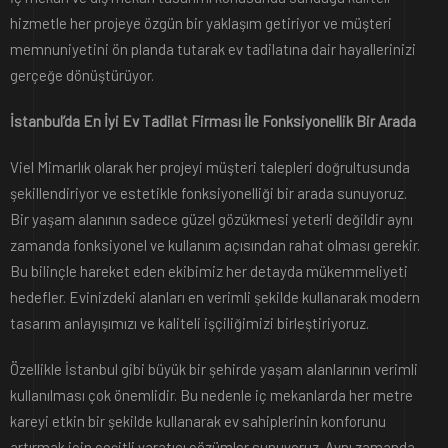
hizmetle her projeye özgün bir yaklaşım getiriyor ve müşteri
memnuniyetini ön planda tutarak ev tadilatına dair hayallerinizi
gerçeğe dönüştürüyor.
İstanbul’da En İyi Ev Tadilat Firması İle Fonksiyonellik Bir Arada
Viel Mimarlık olarak her projeyi müşteri talepleri doğrultusunda
şekillendiriyor ve estetikle fonksiyonelliği bir arada sunuyoruz.
Bir yaşam alanının sadece güzel gözükmesi yeterli değildir aynı
zamanda fonksiyonel ve kullanım açısından rahat olması gerekir.
Bu bilinçle hareket eden ekibimiz her detayda mükemmeliyeti
hedefler. Evinizdeki alanları en verimli şekilde kullanarak modern
tasarım anlayışımızı ve kaliteli işçiliğimizi birleştiriyoruz.
Özellikle İstanbul gibi büyük bir şehirde yaşam alanlarının verimli
kullanılması çok önemlidir. Bu nedenle iç mekanlarda her metre
kareyi etkin bir şekilde kullanarak ev sahiplerinin konforunu
artırmak için çeşitli yaratıcı çözümler sunuyoruz. Aynı zamanda