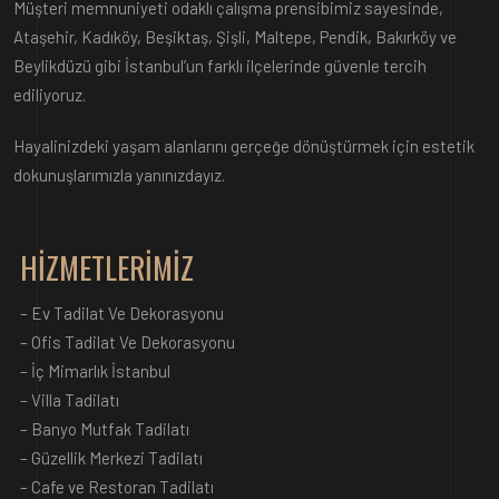
Müşteri memnuniyeti odaklı çalışma prensibimiz sayesinde,
Ataşehir, Kadıköy, Beşiktaş, Şişli, Maltepe, Pendik, Bakırköy ve
Beylikdüzü gibi İstanbul’un farklı ilçelerinde güvenle tercih
ediliyoruz.
Hayalinizdeki yaşam alanlarını gerçeğe dönüştürmek için estetik
dokunuşlarımızla yanınızdayız.
HİZMETLERİMİZ
–
Ev Tadilat Ve Dekorasyonu
–
Ofis Tadilat Ve Dekorasyonu
–
İç Mimarlık İstanbul
–
Villa Tadilatı
–
Banyo Mutfak Tadilatı
–
Güzellik Merkezi Tadilatı
–
Cafe ve Restoran Tadilatı