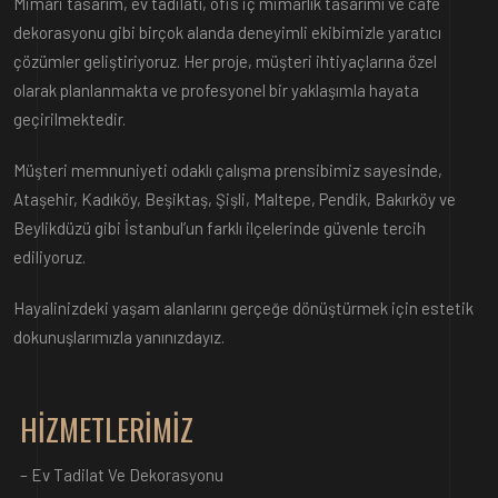
Mimari tasarım, ev tadilatı, ofis iç mimarlık tasarımı ve cafe
dekorasyonu gibi birçok alanda deneyimli ekibimizle yaratıcı
çözümler geliştiriyoruz. Her proje, müşteri ihtiyaçlarına özel
olarak planlanmakta ve profesyonel bir yaklaşımla hayata
geçirilmektedir.
Müşteri memnuniyeti odaklı çalışma prensibimiz sayesinde,
Ataşehir, Kadıköy, Beşiktaş, Şişli, Maltepe, Pendik, Bakırköy ve
Beylikdüzü gibi İstanbul’un farklı ilçelerinde güvenle tercih
ediliyoruz.
Hayalinizdeki yaşam alanlarını gerçeğe dönüştürmek için estetik
dokunuşlarımızla yanınızdayız.
HİZMETLERİMİZ
–
Ev Tadilat Ve Dekorasyonu