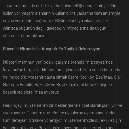
Tasarımlarımızda estetik ve fonksiyonelliği dengeli bir şekilde
kullanıyor, yaşam alanlarının kullanıcı ihtiyaçlarına tam anlamıyla
cevap vermesini sağlıyoruz. Böylece ortaya çıkan projeler
yalnızca bugünün değil, geleceğin ihtiyaçlarına da uygun
çözümler sunmaktadır.
Güvenilir Mimarlık İle Ataşehir Ev Tadilat Dekorasyon
Müşteri memnuniyeti odaklı çalışma prensibimiz sayesinde
İstanbul’un birçok farklı ilçesinde güvenle tercih edilen bir marka
haline geldik. Ataşehir başta olmak üzere Kadıköy, Beşiktaş, Şişli,
Maltepe, Pendik, Bakırköy ve Beylikdüzü gibi birçok bölgede
başarılı projelere imza atıyoruz.
Her projeyi müşterilerimizin beklentilerine özel olarak planlıyor ve
uyguluyoruz. Tasarım sürecinden uygulama aşamasına kadar
tüm detayları titizlikle yönetiyor, müşterilerimizle sürekli iletişim
halinde çalışıyoruz. Bu yaklaşım sayesinde projelerimizin her