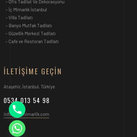
–
Ofis Tadilat Ve Dekorasyonu
–
İç Mimarlık İstanbul
–
Villa Tadilatı
–
Banyo Mutfak Tadilatı
–
Güzellik Merkezi Tadilatı
–
Cafe ve Restoran Tadilatı
İLETIŞIME GEÇIN
Ataşehir, İstanbul, Türkiye
0534 013 54 98
info@vielmimarlik.com